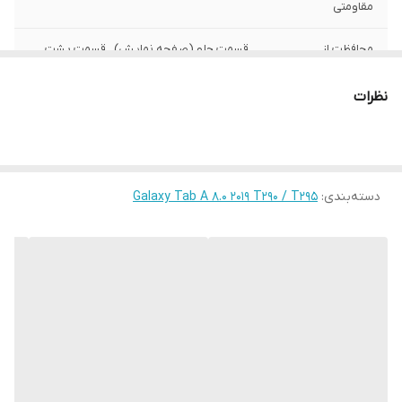
مقاومتی
محافظت از
قسمت جلو (صفحه نمایش) , قسمت پشت ,
بخش‌های
اطراف
نظرات
رنگ
چند رنگ
دسته‌بندی
:
Galaxy Tab A 8.0 2019 T290 / T295