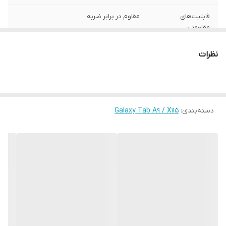
قابلیت‌های
مقاوم در برابر ضربه
مقاومتی
محافظت از
اطراف , قسمت پشت , قسمت جلو (صفحه
نظرات
بخش‌های
نمایش)
رنگ
چند رنگ
دسته‌بندی
:
Galaxy Tab A9 / X115