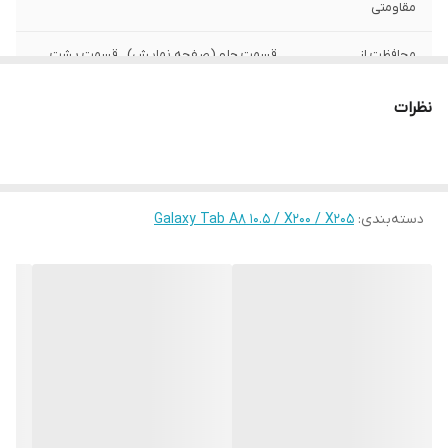
مقاومتی
محافظت از
قسمت جلو (صفحه نمایش) , قسمت پشت ,
بخش‌های
اطراف
نظرات
رنگ
چند رنگ
دسته‌بندی
:
Galaxy Tab A8 10.5 / X200 / X205