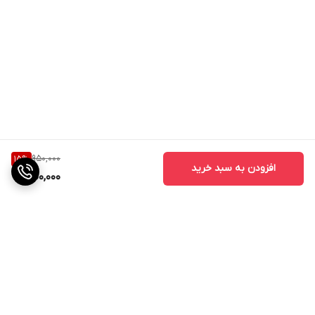
950,000
15
%
افزودن به سبد خرید
800,000
برگشت به بالا