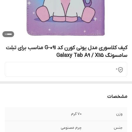
کیف کلاسوری مدل یونی کورن کد G-091 مناسب برای تبلت
سامسونگ Galaxy Tab A9 / X115
0
مشخصات
وزن
70 گرم
جنس
چرم مصنوعی